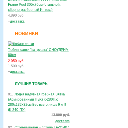
Frame Pool 305х76см (стальной,
сборно-разборный Интекс)
4.890 руб.
+
доставка
НОВИНКИ
Тюбинг санки "ватрушка" СНОУДРИМ
80см
2.050 руб.
1.500 руб.
+
доставка
ЛУЧШИЕ ТОВАРЫ
01.
Лодка надувная гребная Вятка
(Армированный ПВХ) К-280ПУ,
280х132х32см Вес всего лишь 9 кг!!!
(К-240-ПУ)
13.800 руб.
+
доставка
02.
Стол-чемодан + 4стула ТА-21407