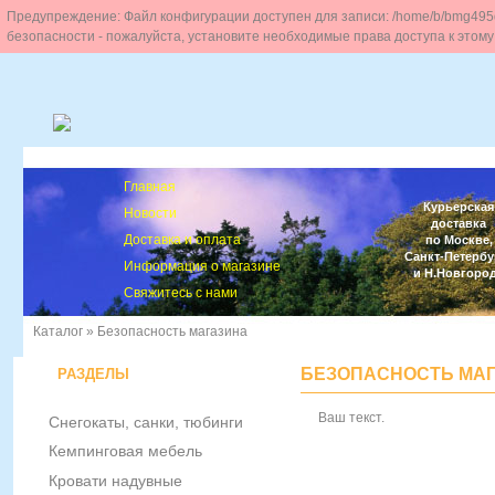
Предупреждение: Файл конфигурации доступен для записи: /home/b/bmg495da/m
безопасности - пожалуйста, установите необходимые права доступа к этому
Главная
Курьерская
Новости
доставка
Доставка и оплата
по Москве,
Санкт-Петербу
Информация о магазине
и Н.Новгоро
Свяжитесь с нами
Каталог
»
Безопасность магазина
БЕЗОПАСНОСТЬ МА
РАЗДЕЛЫ
Ваш текст.
Снегокаты, санки, тюбинги
Кемпинговая мебель
Кровати надувные