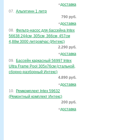
+
доставка
07.
Альгитинн 1 литр
790 руб.
+
доставка
08.
Фильтр-насос для бассейна Intex
56638 244см, 305см, 366см, 457см
4,88м 3000 литров/час (Интекс)
2.290 руб.
+
доставка
09.
Бассейн каркасный 56997 Intex
Ultra Frame Pool 305х76см (стальной,
сборно-разборный Интекс)
4.890 руб.
+
доставка
10.
Ремкомплект Intex 59632
(Ремонтный комплект Интекс)
200 руб.
+
доставка