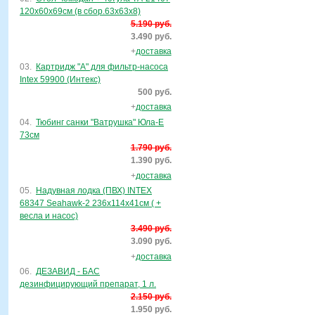
120х60х69см (в сбор.63х63х8)
5.190 руб.
3.490 руб.
+
доставка
03.
Картридж "А" для фильтр-насоса
Intex 59900 (Интекс)
500 руб.
+
доставка
04.
Тюбинг санки "Ватрушка" Юла-Е
73см
1.790 руб.
1.390 руб.
+
доставка
05.
Надувная лодка (ПВХ) INTEX
68347 Seahawk-2 236х114х41см ( +
весла и насос)
3.490 руб.
3.090 руб.
+
доставка
06.
ДЕЗАВИД - БАС
дезинфицирующий препарат, 1 л.
2.150 руб.
1.950 руб.