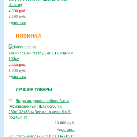
Интекс)
4.390 руб.
3.390 руб.
+
доставка
НОВИНКИ
Тюбинг санки "ватрушка" СНОУДРИМ
100см
2.650 руб.
1.900 руб.
+
доставка
ЛУЧШИЕ ТОВАРЫ
01.
Лодка надувная гребная Вятка
(Армированный ПВХ) К-280ПУ,
280х132х32см Вес всего лишь 9 кг!!!
(К-240-ПУ)
13.800 руб.
+
доставка
02.
Стол-чемодан + 4стула ТА-21407