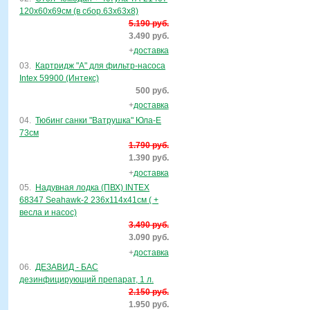
120х60х69см (в сбор.63х63х8)
5.190 руб.
3.490 руб.
+
доставка
03.
Картридж "А" для фильтр-насоса
Intex 59900 (Интекс)
500 руб.
+
доставка
04.
Тюбинг санки "Ватрушка" Юла-Е
73см
1.790 руб.
1.390 руб.
+
доставка
05.
Надувная лодка (ПВХ) INTEX
68347 Seahawk-2 236х114х41см ( +
весла и насос)
3.490 руб.
3.090 руб.
+
доставка
06.
ДЕЗАВИД - БАС
дезинфицирующий препарат, 1 л.
2.150 руб.
1.950 руб.