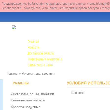
Предупреждение: Файл конфигурации доступен для записи: /home/b/bmg495da/m
безопасности - пожалуйста, установите необходимые права доступа к этому
Главная
Курьерская
Новости
доставка
Доставка и оплата
по Москве,
Санкт-Петербу
Информация о магазине
и Н.Новгоро
Свяжитесь с нами
Каталог
»
Условия использования
УСЛОВИЯ ИСПОЛЬЗ
РАЗДЕЛЫ
Ваш текст
Снегокаты, санки, тюбинги
Кемпинговая мебель
Кровати надувные