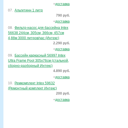
+
доставка
07.
Альгитинн 1 литр
790 руб.
+
доставка
08.
Фильтр-насос для бассейна Intex
56638 244см, 305см, 366см, 457см
4,88м 3000 литров/час (Интекс)
2.290 руб.
+
доставка
09.
Бассейн каркасный 56997 Intex
Ultra Frame Pool 305х76см (стальной,
сборно-разборный Интекс)
4.890 руб.
+
доставка
10.
Ремкомплект Intex 59632
(Ремонтный комплект Интекс)
200 руб.
+
доставка