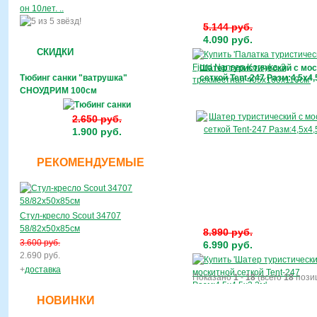
он 10лет. ..
5.144 руб.
4.090 руб.
СКИДКИ
Шатер туристический с мо
Тюбинг санки "ватрушка"
сеткой Tent-247 Разм:4,5х4
СНОУДРИМ 100см
2.650 руб.
1.900 руб.
РЕКОМЕНДУЕМЫЕ
Стул-кресло Scout 34707
58/82х50х85см
8.990 руб.
3.600 руб.
6.990 руб.
2.690 руб.
+
доставка
Показано
1
-
18
(всего
18
пози
НОВИНКИ