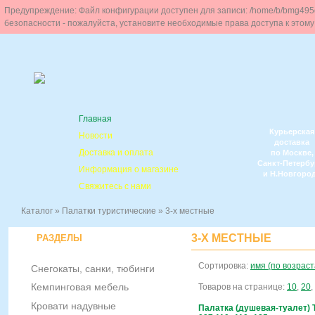
Предупреждение: Файл конфигурации доступен для записи: /home/b/bmg495da/m
безопасности - пожалуйста, установите необходимые права доступа к этому
Главная
Курьерская
Новости
доставка
Доставка и оплата
по Москве,
Санкт-Петербу
Информация о магазине
и Н.Новгоро
Свяжитесь с нами
Каталог
»
Палатки туристические
»
3-х местные
3-Х МЕСТНЫЕ
РАЗДЕЛЫ
Сортировка:
имя (по возрас
Снегокаты, санки, тюбинги
Кемпинговая мебель
Товаров на странице:
10
,
20
,
Кровати надувные
Палатка (душевая-туалет) T